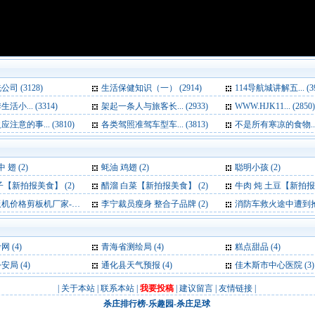
司 (3128)
生活保健知识（一） (2914)
114导航城讲解五... (39
生活小... (3314)
架起一条人与旅客长... (2933)
WWW.HJK11... (2850)
注意的事... (3810)
各类驾照准驾车型车... (3813)
不是所有寒凉的食物... (
 翅 (2)
蚝油 鸡翅 (2)
聪明小孩 (2)
子【新拍报美食】 (2)
醋溜 白菜【新拍报美食】 (2)
牛肉 炖 土豆【新拍报美
格剪板机厂家-卷板机厂家 (2)
李宁裁员瘦身 整合子品牌 (2)
消防车救火途中遭到抢行并道 网友大呼“
考网
(4)
青海省测绘局
(4)
糕点甜品
(4)
公安局
(4)
通化县天气预报
(4)
佳木斯市中心医院
(3)
|
关于本站
|
联系本站
|
我要投稿
|
建议留言
|
友情链接
|
杀庄排行榜
-
乐趣园
-
杀庄足球