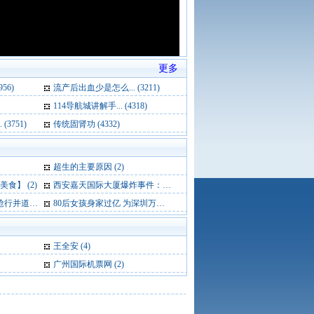
更多
56)
流产后出血少是怎么... (3211)
114导航城讲解手... (4318)
3751)
传统固肾功 (4332)
超生的主要原因 (2)
食】 (2)
西安嘉天国际大厦爆炸事件：基本确定为液化气爆炸 (2)
震惊” (2)
80后女孩身家过亿 为深圳万润科技“三当家” (2)
王全安
(4)
广州国际机票网
(2)