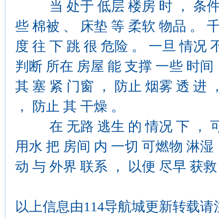
当 处于 低层 楼房 时 ， 条件 允
些 棉被 、 床垫 等 柔软 物品 。 千
度 往 下 跳 很 危险 。 一旦 情况 
判断 所在 房屋 能 支撑 一些 时间 
其 塞 紧 门窗 ， 防止 烟雾 透 进 
， 防止 其 干燥 。
在 无路 逃生 的 情况 下 ， 可 
用水 把 房间 内 一切 可燃物 淋湿 
动 与 外界 联系 ， 以便 尽早 获救
以上信息由114导航城更新转载请注