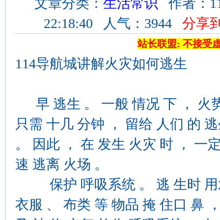
文章分类：
生活常识
作者：11
22:18:40 人气：3944
分享
站长联盟: 不接受
114导航城讲解火灾如何逃生
早 逃生 。 一般 情况 下 ， 火势
只需 十几 分钟 ， 留给 人们 的 
。 因此 ， 在 发生 火灾 时 ， 一
速 逃离 火场 。
保护 呼吸系统 。 逃 生时 用水
衣服 、 布类 等 物品 掩 住口 鼻 