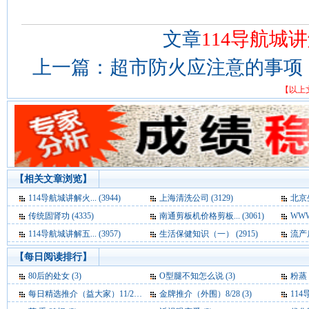
文章
114导航城
上一篇：
超市防火应注意的事项
【以上
【相关文章浏览】
114导航城讲解火... (3944)
上海清洗公司 (3129)
北京生
传统固肾功 (4335)
南通剪板机价格剪板... (3061)
WWW.
114导航城讲解五... (3957)
生活保健知识（一） (2915)
流产后
【每日阅读排行】
80后的处女 (3)
O型腿不知怎么说 (3)
粉蒸
每日精选推介（益大家）11/24 (3)
金牌推介（外围）8/28 (3)
11