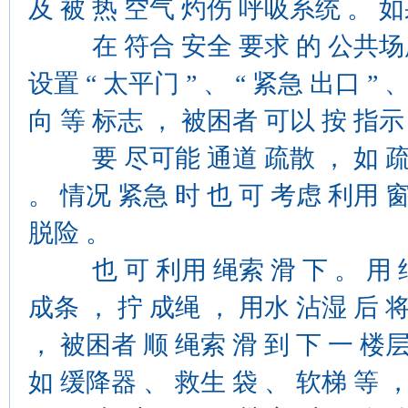
及 被 热 空气 灼伤 呼吸系统 。 如
在 符合 安全 要求 的 公共场所 
设置 “ 太平门 ” 、 “ 紧急 出口 ” 、
向 等 标志 ， 被困者 可以 按 指示
要 尽可能 通道 疏散 ， 如 疏散
。 情况 紧急 时 也 可 考虑 利用 
脱险 。
也 可 利用 绳索 滑 下 。 用 结
成条 ， 拧 成绳 ， 用水 沾湿 后 将
， 被困者 顺 绳索 滑 到 下 一 楼
如 缓降器 、 救生 袋 、 软梯 等 