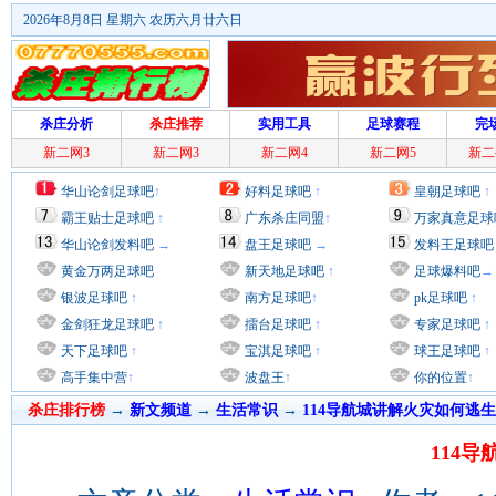
2026年8月8日 星期六 农历六月廿六日
杀庄分析
杀庄推荐
实用工具
足球赛程
完
新二网3
新二网3
新二网4
新二网5
新二
华山论剑足球吧
↑
好料足球吧
↑
皇朝足球吧
↑
霸王贴士足球吧
↑
广东杀庄同盟
↑
万家真意足球
华山论剑发料吧
→
盘王足球吧
→
发料王足球吧
黄金万两足球吧
新天地足球吧
↑
足球爆料吧
→
银波足球吧
↑
南方足球吧
↑
pk足球吧
↑
金剑狂龙足球吧
↑
擂台足球吧
↑
专家足球吧
↑
天下足球吧
↑
宝淇足球吧
↑
球王足球吧
↑
高手集中营
↑
波盘王
↑
你的位置
↑
杀庄排行榜
→
新文频道
→
生活常识
→
114导航城讲解火灾如何逃生
114