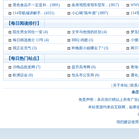
黑色食品不一定是补... (3891)
各类驾照准驾车型车... (3817)
WWW.
114导航城讲解手... (4321)
小心喝“陈年酒” (3897)
114
【每日阅读排行】
陌生男女同住一室 (4)
文学与色情的区别 (4)
梦见驴骡
每日精选推介 13号 (4)
BBQ 鸡翅 (3)
小馒
我正在充气 (3)
昨晚那小姐哪去了? (3)
两只
【每日热门站点】
26饰品批发网
(7)
提升高考网
(6)
青海
欧洲议会
(6)
包头市公安局
(6)
通化
|
关于本站
|
联系
杀庄
免责声明：杀庄排行榜以上所有广告
本站资源均来自互联网，如果
强烈建议使用 I