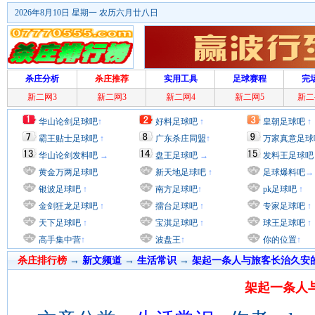
2026年8月10日 星期一 农历六月廿八日
杀庄分析
杀庄推荐
实用工具
足球赛程
完
新二网3
新二网3
新二网4
新二网5
新二
华山论剑足球吧
↑
好料足球吧
↑
皇朝足球吧
↑
霸王贴士足球吧
↑
广东杀庄同盟
↑
万家真意足球
华山论剑发料吧
→
盘王足球吧
→
发料王足球吧
黄金万两足球吧
新天地足球吧
↑
足球爆料吧
→
银波足球吧
↑
南方足球吧
↑
pk足球吧
↑
金剑狂龙足球吧
↑
擂台足球吧
↑
专家足球吧
↑
天下足球吧
↑
宝淇足球吧
↑
球王足球吧
↑
高手集中营
↑
波盘王
↑
你的位置
↑
杀庄排行榜
→
新文频道
→
生活常识
→
架起一条人与旅客长治久安
架起一条人